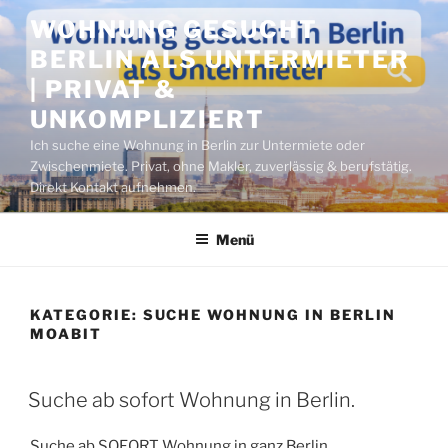
Zum
WOHNUNG GESUCHT
Inhalt
BERLIN ALS UNTERMIETER
springen
| PRIVAT &
UNKOMPLIZIERT
Ich suche eine Wohnung in Berlin zur Untermiete oder
Zwischenmiete. Privat, ohne Makler, zuverlässig & berufstätig.
Direkt Kontakt aufnehmen.
Menü
KATEGORIE:
SUCHE WOHNUNG IN BERLIN
MOABIT
VERÖFFENTLICHT
Suche ab sofort Wohnung in Berlin.
AM
Suche ab SOFORT Wohnung in ganz Berlin