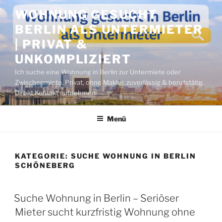
Zum
WOHNUNG GESUCHT
Inhalt
BERLIN ALS UNTERMIETER
springen
| PRIVAT &
UNKOMPLIZIERT
Ich suche eine Wohnung in Berlin zur Untermiete oder
Zwischenmiete. Privat, ohne Makler, zuverlässig & berufstätig.
Direkt Kontakt aufnehmen.
Menü
KATEGORIE:
SUCHE WOHNUNG IN BERLIN
SCHÖNEBERG
VERÖFFENTLICHT
Suche Wohnung in Berlin – Seriöser
AM
Mieter sucht kurzfristig Wohnung ohne